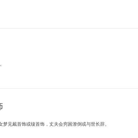
。
饰
女梦见戴首饰或镍首饰，丈夫会穷困潦倒或与世长辞。