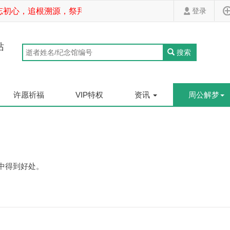
初心，追根溯源，祭拜先祖，家道斐然！
登录
站
搜索
许愿祈福
VIP特权
资讯
周公解梦
中得到好处。