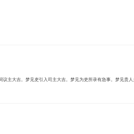
词议主大吉。梦见吏引入司主大吉。梦见为吏所录有急事。梦见贵人