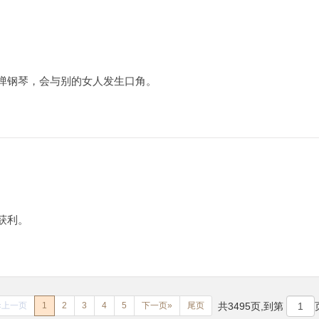
弹钢琴，会与别的女人发生口角。
获利。
«上一页
1
2
3
4
5
下一页»
尾页
共3495页,到第