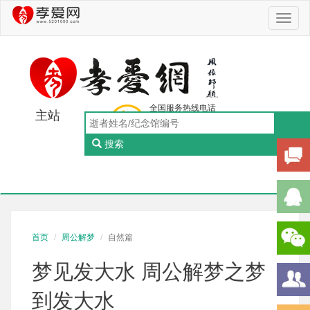
Toggl
naviga
全国服务热线电话
主站
0756-5505888
工作日：9:00-18:00（周一至周五）
搜索
Toggl
naviga
首页
周公解梦
自然篇
梦见发大水 周公解梦之梦
到发大水