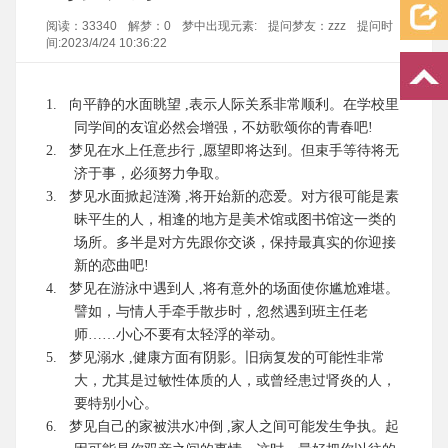
阅读：33340
解梦：0
梦中出现元素:
提问梦友：zzz
提问时
间:2023/4/24 10:36:22
1.
向平静的水面眺望
,
表示人际关系非常顺利。在学校里
同学间的友谊必然会增强，不妨歌颂你的青春吧
!
2.
梦见在水上任意步行
,
愿望即将达到。但束手等待将无
济于事，必须努力争取。
3.
梦见水面掀起涟漪
,
将开始新的恋爱。对方很可能是素
昧平生的人，相逢的地方是美术馆或图书馆这一类的
场所。多半是对方先跟你交谈，保持最真实的你迎接
新的恋曲吧
!
4.
梦见在游泳中遇到人
,
将有意外的场面使你尴尬难堪。
譬如，与情人手牵手散步时，忽然遇到
班主任
老
师
……
小心不要有太轻浮的举动。
5.
梦见溺水
,
健康方面有阴影。旧病复发的可能性非常
大，尤其是过敏性体质的人，或曾经患过肾炎的人，
要特别小心。
6.
梦见自己的家被洪水冲倒
,
家人之间可能发生争执。起