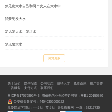
梦见发大水自己和两个女人在大水中
我梦见发大水
梦见发大水、发洪水
梦见发大水
浏览更多
关于我们
媒体报道
公司动态
诚聘人才
免责条款
推广合作
广告服务
支付方式
联系我们
粤ICP备17079892号-6
增值电信业务经营许可证：粤B1-20150580
公安机关备案号：44040302000222
孝爱网旗下网站：
中文站
英文站
天堂殡葬网
一群：35217730