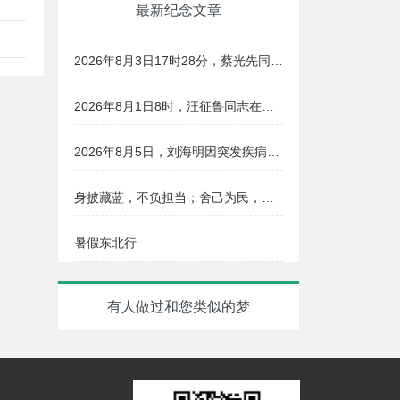
最新纪念文章
2026年8月3日17时28分，蔡光先同志在湖南长沙安详辞世，享年76岁
2026年8月1日8时，汪征鲁同志在福州因病与世长辞，享年80岁
2026年8月5日，刘海明因突发疾病抢救无效逝世，终年38岁
身披藏蓝，不负担当；舍己为民，警魂长存。丘峻宇同志用宝贵的生命践行了“人民公安为人民”的铮铮誓言。
暑假东北行
有人做过和您类似的梦