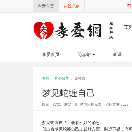
孝爱主页
在线充值
不
主
孝爱首页
纪念馆
家谱
首页
周公解梦
鬼神篇
梦见蛇缠自己
阅读：3731
解梦：0
梦中出现元素:
提问梦友：zzz
梦见蛇缠自己：会有不好的消息。
创业者梦见蛇缠自己主钱财方面：财运不错，有